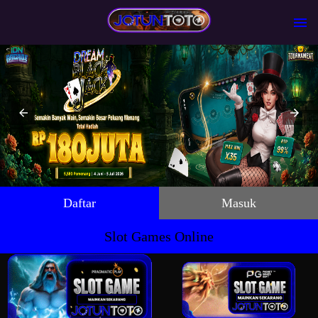
Daftar
Masuk
Slot Games Online